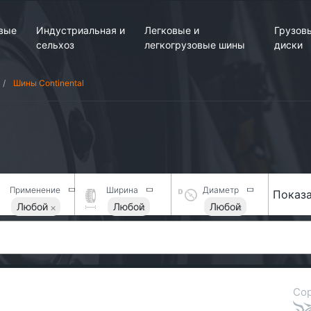
вые
Индустриальная и
Легковые и
Грузов
сельхоз
легкогрузовые шины
диски
Шины Continental
Применение
Ширина
Диаметр
Показа
Любой
Любой
Любой
Сор