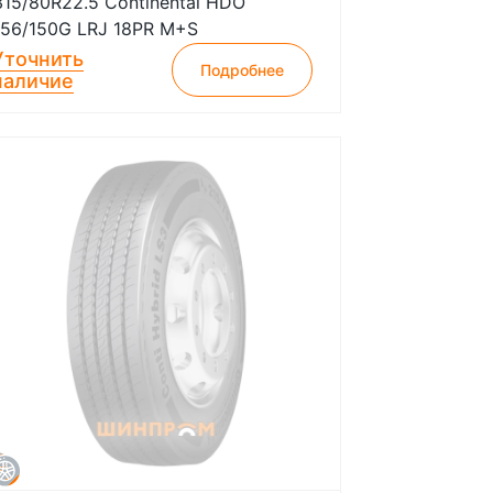
315/80R22.5 Continental HDO
156/150G LRJ 18PR M+S
Уточнить
Подробнее
наличие