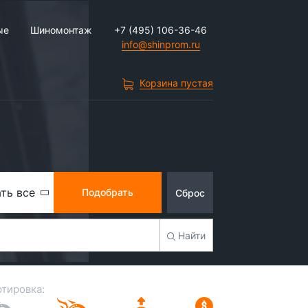
ые
Шиномонтаж
+7 (495) 106-36-46
info@shinprom.ru
Корзина пустая
ть все
Подобрать
Сброс
Найти
тировка: