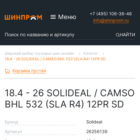
+7 (495) 106-36-46
Меню
info@shinprom.ru
НАЙТИ
Широкий выбор грузовых шин онлайн
Каталог
18.4 - 26 SOLIDEAL / CAMSO BHL 532 (SLA R4) 12PR SD
Корзина пустая
18.4 - 26 SOLIDEAL / CAMSO
BHL 532 (SLA R4) 12PR SD
Бренд
Solideal
Артикул
26256139