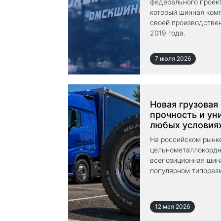
федерального проект
который шинная ком
своей производстве
2019 года.
7 июля 2026
Новая грузовая
прочность и ун
любых условия
На российском рынк
цельнометаллокордн
всепозиционная шин
популярном типораз
12 мая 2026