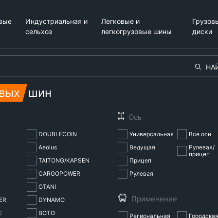
вые
Индустриальная и
Легковые и
Грузов
сельхоз
легкогрузовые шины
диски
НА
овых
шин
DOUBLECOIN
Универсальная
Все оси
Aeolus
Ведущая
Рулевая/
прицеп
TAITONG/KAPSEN
Прицеп
CARGOPOWER
Рулевая
OTANI
ER
DYNAMO
E
BOTO
Региональная
Городска