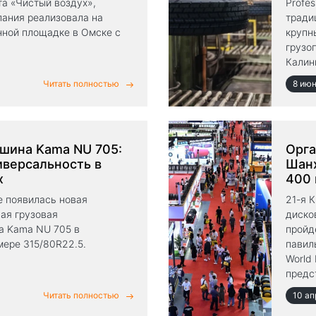
а «Чистый воздух»,
Profes
пания реализовала на
тради
нной площадке в Омске с
крупн
грузо
Калин
партн
Читать полностью
8 ию
Екате
 шина Kama NU 705:
Орга
иверсальность в
Шанх
х
400
е появилась новая
21-я 
ая грузовая
диско
а Kama NU 705 в
пройд
мере 315/80R22.5.
павил
World
предс
ней п
Читать полностью
10 ап