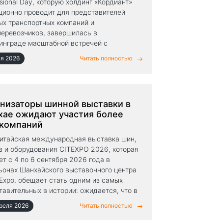
sional Day, которую холдинг «Кордиант»
ционно проводит для представителей
ых транспортных компаний и
перевозчиков, завершилась в
инграде масштабной встречей с
ёрами по грузовому направлению из
ня 2026
Читать полностью
ринбурга, Калининграда, Москвы, Рос
низаторы шинной выставки в
ае ожидают участия более
 компаний
Китайская международная выставка шин,
в и оборудования CITEXPO 2026, которая
ет с 4 по 6 сентября 2026 года в
ьонах Шанхайского выставочного центра
 Expo, обещает стать одним из самых
тавительных в истории: ожидается, что в
римут участие более 400 экспонентов.
реля 2026
Читать полностью