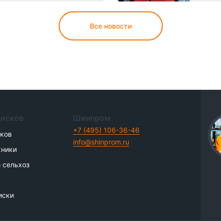
Все новости
дисков
Шинпром
+7 (495) 106-36-46
иков
info@shinprom.ru
хники
 сельхоз
иски