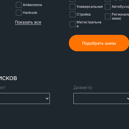
Amberstone
Универсальная
Автобусн
Hankook
Стройка
Регионал
зима)
Показать все
Магистральна
я
Подобрать шины
А
исков