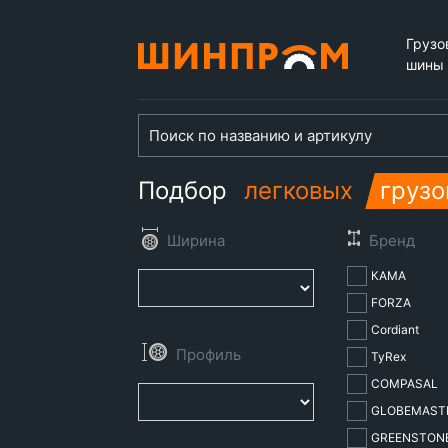
Грузо
шины
Подбор
легковых
груз
КАМА
FORZA
Cordiant
TyRex
COMPASAL
GLOBEMAST
GREENSTON