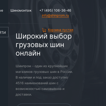
ые
Шиномонтаж
+7 (495) 106-36-46
info@shinprom.ru
Корзина пустая
ЙТИ
Широкий выбор
грузовых шин
онлайн
Шинпром - один из крупнейших
магазинов грузовых шин в России.
В наличии и под заказ доступно
4516 наименований шин с
возможностью самовывоза и
доставки.
я