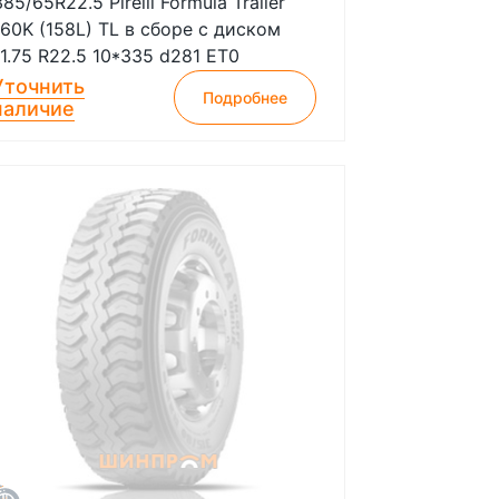
385/65R22.5 Pirelli Formula Trailer
160K (158L) TL в сборе с диском
11.75 R22.5 10*335 d281 ET0
Уточнить
Подробнее
наличие