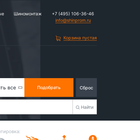
ые
Шиномонтаж
+7 (495) 106-36-46
info@shinprom.ru
Корзина пустая
ть все
Подобрать
Сброс
Найти
тировка: