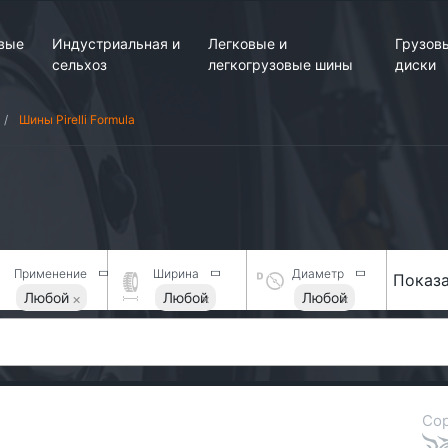
вые
Индустриальная и
Легковые и
Грузов
сельхоз
легкогрузовые шины
диски
Шины Pirelli Formula
Применение
Ширина
Диаметр
Показа
Любой
Любой
Любой
Сор