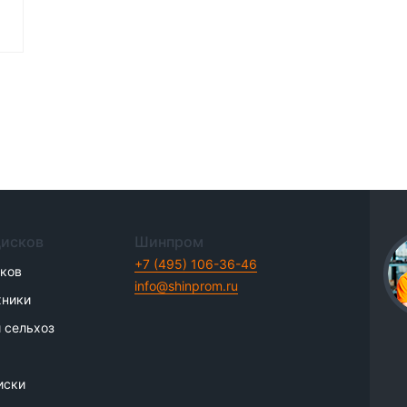
дисков
Шинпром
+7 (495) 106-36-46
иков
info@shinprom.ru
хники
 сельхоз
иски