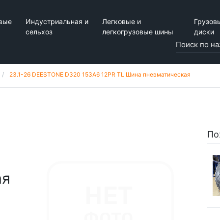
вые
Индустриальная и
Легковые и
Грузов
сельхоз
легкогрузовые шины
диски
23.1-26 DEESTONE D320 153A6 12PR TL Шина пневматическая
По
ая