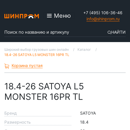
+7 (495) 106-36-46
Меню
info@shinprom.ru
НАЙТИ
Широкий выбор грузовых шин онлайн
Каталог
18.4-26 SATOYA L5 MONSTER 16PR TL
Корзина пустая
18.4-26 SATOYA L5
MONSTER 16PR TL
Бренд
SATOYA
Размерность
18.4