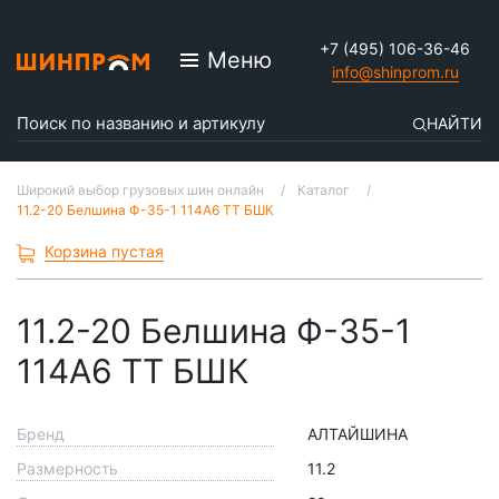
+7 (495) 106-36-46
Меню
info@shinprom.ru
НАЙТИ
Широкий выбор грузовых шин онлайн
Каталог
11.2-20 Белшина Ф-35-1 114А6 ТТ БШК
Корзина пустая
11.2-20 Белшина Ф-35-1
114А6 ТТ БШК
Бренд
АЛТАЙШИНА
Размерность
11.2