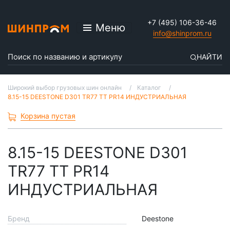
+7 (495) 106-36-46
Меню
info@shinprom.ru
НАЙТИ
Широкий выбор грузовых шин онлайн
Каталог
8.15-15 DEESTONE D301 TR77 TT PR14 ИНДУСТРИАЛЬНАЯ
Корзина пустая
8.15-15 DEESTONE D301
TR77 TT PR14
ИНДУСТРИАЛЬНАЯ
Бренд
Deestone