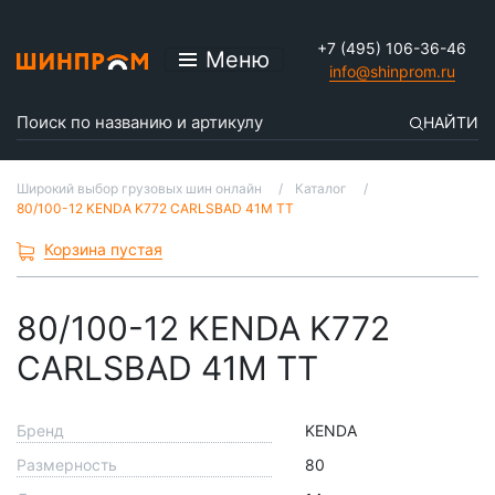
+7 (495) 106-36-46
Меню
info@shinprom.ru
НАЙТИ
Широкий выбор грузовых шин онлайн
Каталог
80/100-12 KENDA K772 CARLSBAD 41M TT
Корзина пустая
80/100-12 KENDA K772
CARLSBAD 41M TT
Бренд
KENDA
Размерность
80