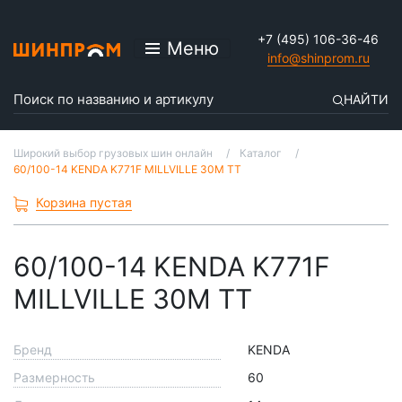
+7 (495) 106-36-46
Меню
info@shinprom.ru
НАЙТИ
Широкий выбор грузовых шин онлайн
Каталог
60/100-14 KENDA K771F MILLVILLE 30M TT
Корзина пустая
60/100-14 KENDA K771F
MILLVILLE 30M TT
Бренд
KENDA
Размерность
60