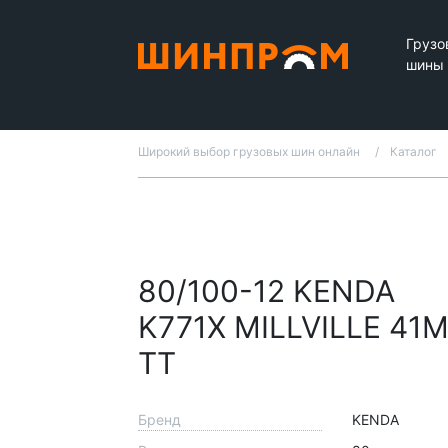
Грузо
шины
Широкий выбор грузовых шин онлайн
Каталог
80/100-12 KENDA
K771X MILLVILLE 41
TT
Бренд
KENDA