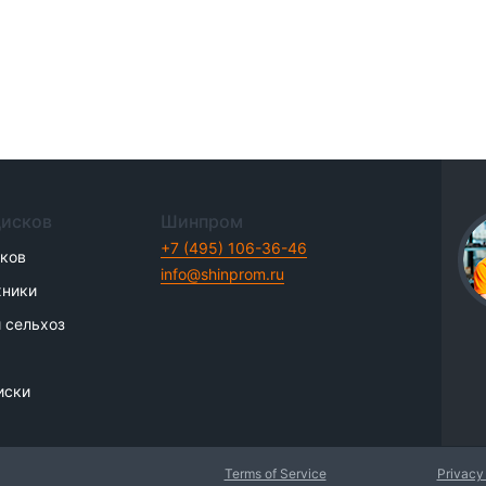
дисков
Шинпром
+7 (495) 106-36-46
иков
info@shinprom.ru
хники
 сельхоз
иски
Terms of Service
Privacy