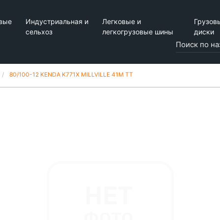
вые
Индустриальная и
Легковые и
Грузов
сельхоз
легкогрузовые шины
диски
80/100-12 KENDA K771X MILLVILLE 41M TT
M