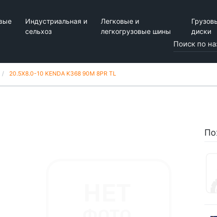
вые
Индустриальная и
Легковые и
Грузов
сельхоз
легкогрузовые шины
диски
20.5X8.0-10 KENDA K368 90M 8PR TL
По