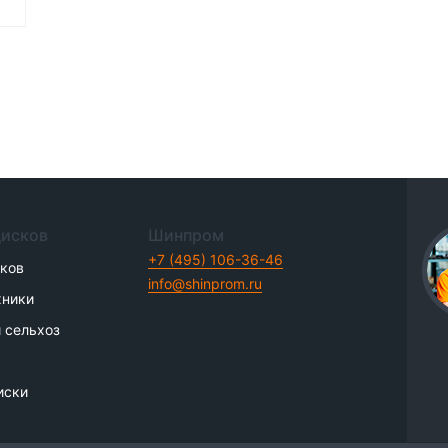
дисков
Шинпром
+7 (495) 106-36-46
иков
info@shinprom.ru
хники
 сельхоз
иски