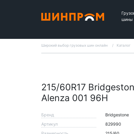
Грузо
шины
Широкий выбор грузовых шин онлайн
Каталог
215/60R17 Bridgesto
Alenza 001 96H
Бренд
Bridgestone
Артикул
829990
Размерность
215/60