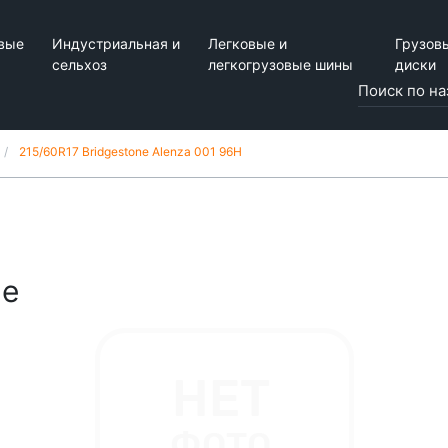
вые
Индустриальная и
Легковые и
Грузов
сельхоз
легкогрузовые шины
диски
215/60R17 Bridgestone Alenza 001 96H
ne