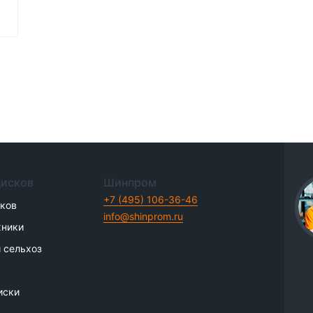
дисков
Шинпром
+7 (495) 106-36-46
иков
info@shinprom.ru
хники
 сельхоз
иски