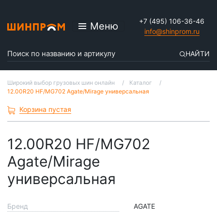
+7 (495) 106-36-46
Меню
info@shinprom.ru
НАЙТИ
Широкий выбор грузовых шин онлайн
Каталог
12.00R20 HF/MG702 Agate/Mirage универсальная
Корзина пустая
12.00R20 HF/MG702
Agate/Mirage
универсальная
Бренд
AGATE