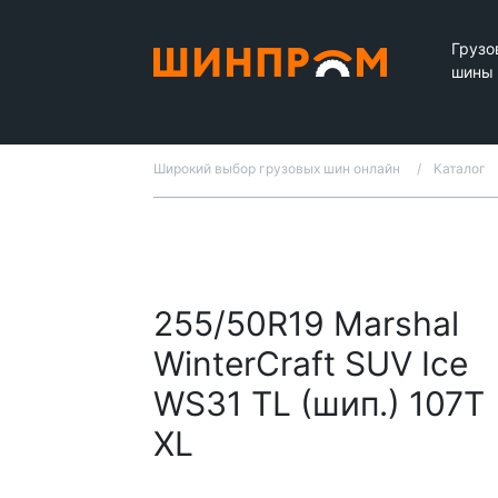
Грузо
шины
Широкий выбор грузовых шин онлайн
Каталог
255/50R19 Marshal
WinterCraft SUV Ice
WS31 TL (шип.) 107T
XL