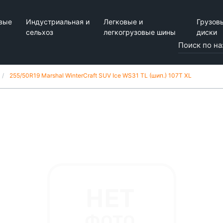
вые
Индустриальная и
Легковые и
Грузов
сельхоз
легкогрузовые шины
диски
255/50R19 Marshal WinterCraft SUV Ice WS31 TL (шип.) 107T XL