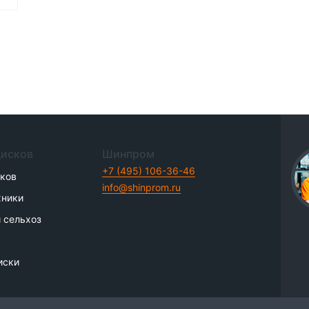
дисков
Шинпром
+7 (495) 106-36-46
иков
info@shinprom.ru
хники
 сельхоз
иски