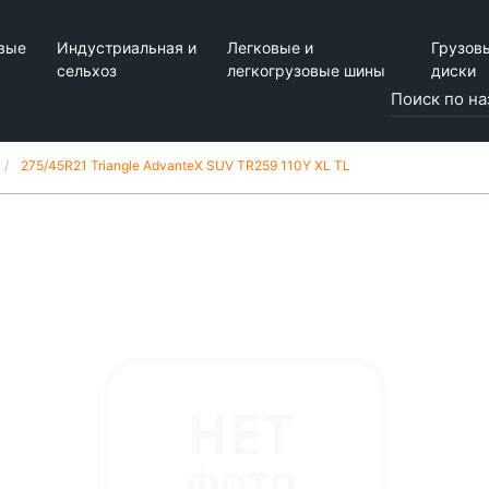
вые
Индустриальная и
Легковые и
Грузов
сельхоз
легкогрузовые шины
диски
275/45R21 Triangle AdvanteX SUV TR259 110Y XL TL