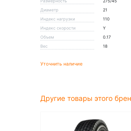
Размерность
275/45
Диаметр
21
Индекс нагрузки
110
Индекс скорости
Y
Объем
0.17
Вес
18
Уточнить наличие
Другие товары этого бре