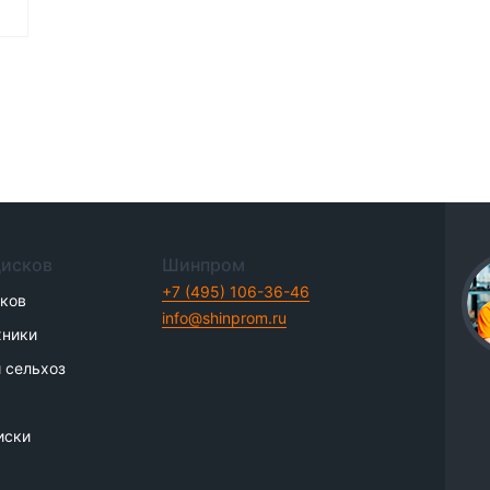
дисков
Шинпром
+7 (495) 106-36-46
иков
info@shinprom.ru
хники
 сельхоз
иски