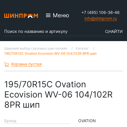
+7 (495) 106-36-46
Меню
info@shinprom.ru
НАЙТИ
Широкий выбор грузовых шин онлайн
Каталог
195/70R15C Ovation Ecovision WV-06 104/102R 8PR шип
Корзина пустая
195/70R15C Ovation
Ecovision WV-06 104/102R
8PR шип
Бренд
OVATION