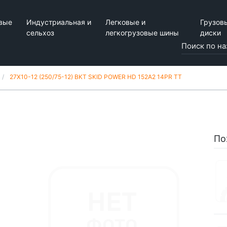
вые
Индустриальная и
Легковые и
Грузов
сельхоз
легкогрузовые шины
диски
27X10-12 (250/75-12) BKT SKID POWER HD 152A2 14PR TT
По