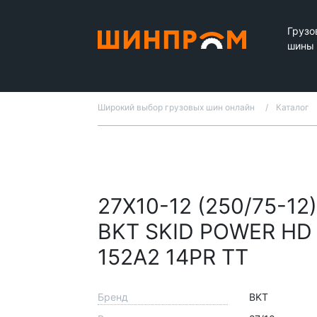
Грузо
шины
Широкий выбор грузовых шин онлайн
Каталог
27X10-12 (250/75-12)
BKT SKID POWER HD
152A2 14PR TT
Бренд
BKT