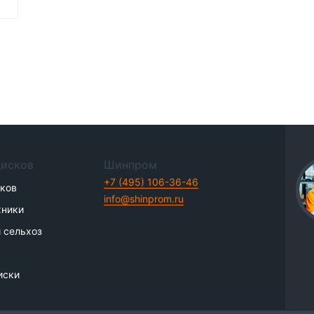
дисков
Шинпром
+7 (495) 106-36-46
иков
info@shinprom.ru
хники
 сельхоз
иски