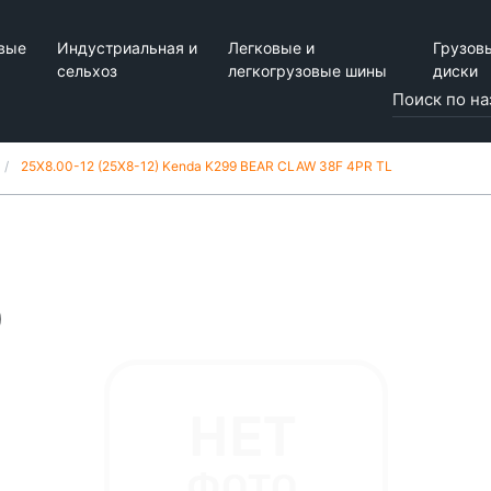
вые
Индустриальная и
Легковые и
Грузов
сельхоз
легкогрузовые шины
диски
25X8.00-12 (25X8-12) Kenda K299 BEAR CLAW 38F 4PR TL
)