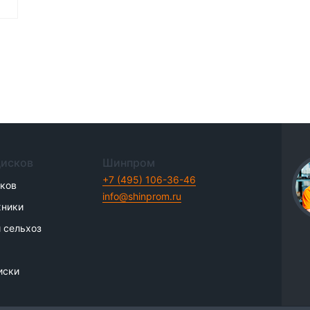
дисков
Шинпром
+7 (495) 106-36-46
иков
info@shinprom.ru
хники
 сельхоз
иски