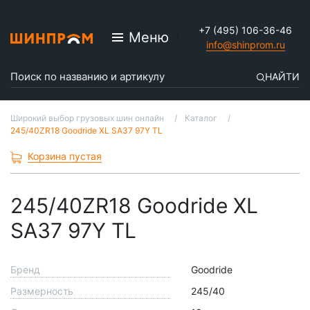
+7 (495) 106-36-46
Меню
info@shinprom.ru
НАЙТИ
Широкий выбор грузовых шин онлайн
Каталог
245/40ZR18 Goodride XL SA37 97Y TL
Корзина пустая
245/40ZR18 Goodride XL
SA37 97Y TL
Бренд
Goodride
Размерность
245/40