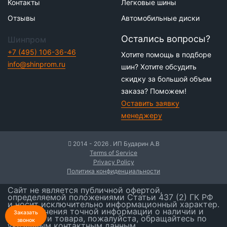
Контакты
Легковые шины
Отзывы
Автомобильные диски
Остались вопросы?
Шинпром
+7 (495) 106-36-46
Хотите помощь в подборе
info@shinprom.ru
шин? Хотите обсудить
скидку за большой объем
заказа? Поможем!
Оставить заявку
менеджеру
2014 - 2026 . ИП Бударин А.В
Terms of Service
Privacy Policy
Политика конфиденциальности
Сайт не является публичной офертой,
определяемой положениями Статьи 437 (2) ГК РФ
и носит исключительно информационный характер.
Для получения точной информации о наличии и
Заказать
стоимости товара, пожалуйста, обращайтесь по
звонок
указанным контактным данным.