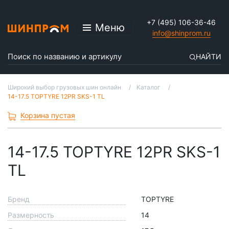
+7 (495) 106-36-46
Меню
info@shinprom.ru
НАЙТИ
Широкий выбор грузовых шин онлайн
Каталог
14-17.5 TOPTYRE 12PR SKS-1 TL
Корзина пустая
14-17.5 TOPTYRE 12PR SKS-1
TL
Бренд
TOPTYRE
Размерность
14