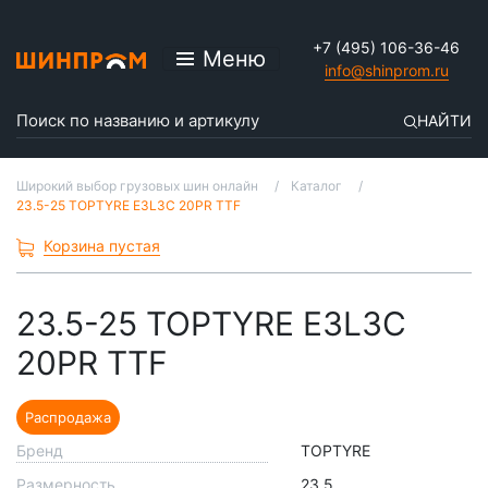
+7 (495) 106-36-46
Меню
info@shinprom.ru
НАЙТИ
Широкий выбор грузовых шин онлайн
Каталог
23.5-25 TOPTYRE E3L3C 20PR TTF
Корзина пустая
23.5-25 TOPTYRE E3L3C
20PR TTF
Распродажа
Бренд
TOPTYRE
Размерность
23.5