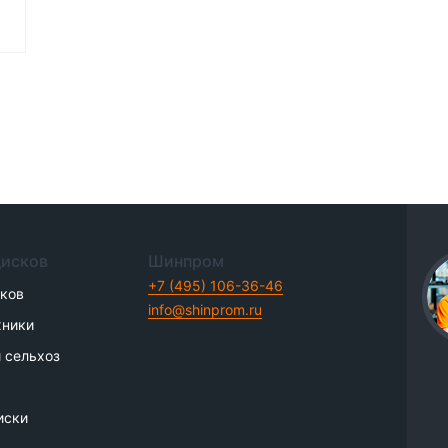
дисков
Шинпром
+7 (495) 106-36-46
иков
info@shinprom.ru
хники
 сельхоз
иски