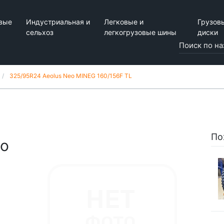
вые
Индустриальная и
Легковые и
Грузов
сельхоз
легкогрузовые шины
диски
325/95R24 Aeolus Neo MINEG 160/156F TL
По
eo