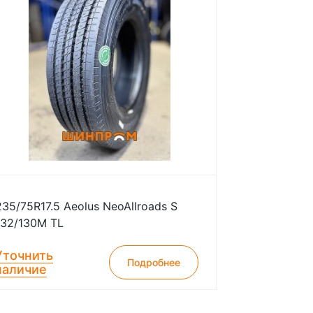
235/75R17.5 Aeolus NeoAllroads S
132/130M TL
Уточнить
Подробнее
наличие