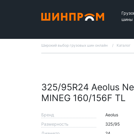
Грузо
шины
Широкий выбор грузовых шин онлайн
Каталог
325/95R24 Aeolus N
MINEG 160/156F TL
Бренд
Aeolus
Размерность
325/95
Диаметр
24