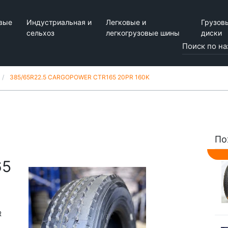
вые
Индустриальная и
Легковые и
Грузов
сельхоз
легкогрузовые шины
диски
385/65R22.5 CARGOPOWER CTR165 20PR 160K
По
65
R