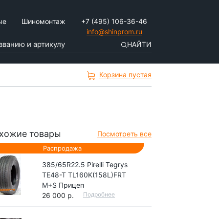
ые
Шиномонтаж
+7 (495) 106-36-46
info@shinprom.ru
НАЙТИ
Корзина пустая
хожие товары
Посмотреть все
Распродажа
385/65R22.5 Pirelli Tegrys
TE48-T TL160K(158L)FRT
M+S Прицеп
Подробнее
26 000 р.