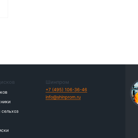
дисков
Шинпром
+7 (495) 106-36-46
иков
info@shinprom.ru
хники
 сельхоз
иски