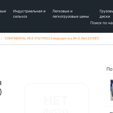
вые
Индустриальная и
Легковые и
Грузов
сельхоз
легкогрузовые шины
диски
CONTINENTAL HD3 315/70R22.5 ведущая ось M+S (Арт.521087)
По
я
)