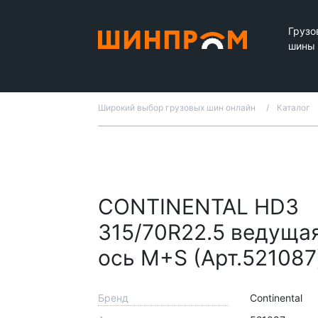
Грузо
шины
Широкий выбор грузовых шин онлайн
Каталог
CONTINENTAL HD3
315/70R22.5 ведуща
ось M+S (Арт.521087
Бренд
Continental