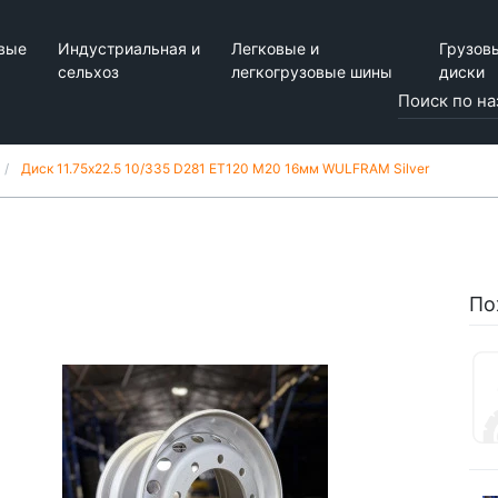
вые
Индустриальная и
Легковые и
Грузов
сельхоз
легкогрузовые шины
диски
Диск 11.75x22.5 10/335 D281 ET120 M20 16мм WULFRAM Silver
По