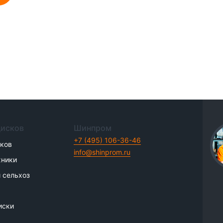
дисков
Шинпром
+7 (495) 106-36-46
иков
info@shinprom.ru
хники
 сельхоз
иски