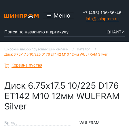
+7 (495) 106-36-46
Меню
info@shinprom.ru
НАЙТИ
Широкий выбор грузовых шин онлайн
Каталог
Диск 6.75x17.5 10/225 D176 ET142 M10 12мм WULFRAM Silver
Корзина пустая
Диск 6.75x17.5 10/225 D176
ET142 M10 12мм WULFRAM
Silver
Бренд
WULFRAM