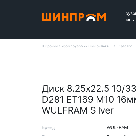
Грузо
шины
Широкий выбор грузовых шин онлайн
Каталог
Диск 8.25x22.5 10/3
D281 ET169 M10 16м
WULFRAM Silver
Бренд
WULFRAM