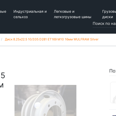
вые
Индустриальная и
Легковые и
Грузов
сельхоз
легкогрузовые шины
диски
Диск 8.25x22.5 10/335 D281 ET169 M10 16мм WULFRAM Silver
По
35
м