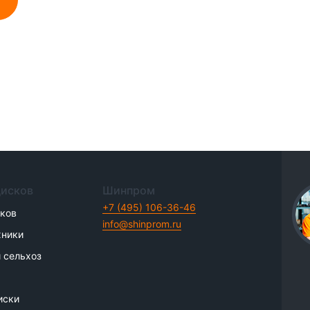
дисков
Шинпром
+7 (495) 106-36-46
иков
info@shinprom.ru
хники
 сельхоз
иски