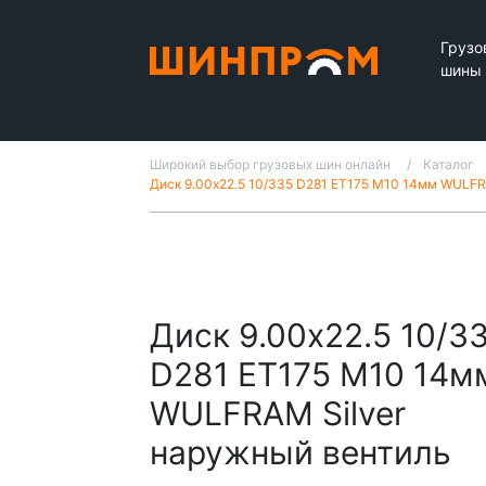
Грузо
шины
Широкий выбор грузовых шин онлайн
Каталог
Диск 9.00x22.5 10/335 D281 ET175 M10 14мм WULFR
Диск 9.00x22.5 10/3
D281 ET175 M10 14м
WULFRAM Silver
наружный вентиль