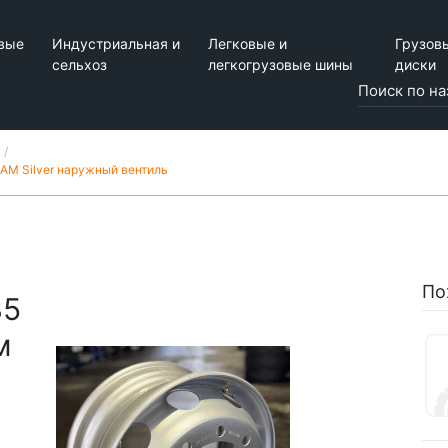
вые
Индустриальная и
Легковые и
Грузов
сельхоз
легкогрузовые шины
диски
AM Silver наружный вентиль
По
35
м