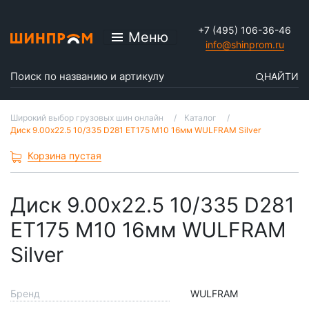
+7 (495) 106-36-46
Меню
info@shinprom.ru
НАЙТИ
Широкий выбор грузовых шин онлайн
Каталог
Диск 9.00x22.5 10/335 D281 ET175 M10 16мм WULFRAM Silver
Корзина пустая
Диск 9.00x22.5 10/335 D281
ET175 M10 16мм WULFRAM
Silver
Бренд
WULFRAM