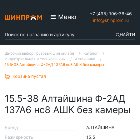
+7 (495) 106-36-46
Меню
info@shinprom.ru
НАЙТИ
Широкий выбор грузовых шин онлайн
Каталог
Индустриальная и сельхоз шины
Алтайшина
15.5-38 Алтайшина Ф-2АД 137А6 нс8 АШК без камеры
Корзина пустая
15.5-38 Алтайшина Ф-2АД
137А6 нс8 АШК без камеры
Бренд
АЛТАЙШИНА
Размерность
15.5