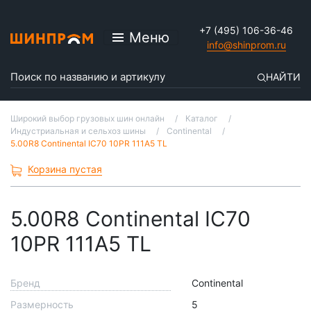
+7 (495) 106-36-46
Меню
info@shinprom.ru
НАЙТИ
Широкий выбор грузовых шин онлайн
Каталог
Индустриальная и сельхоз шины
Continental
5.00R8 Continental IC70 10PR 111A5 TL
Корзина пустая
5.00R8 Continental IC70
10PR 111A5 TL
Бренд
Continental
Размерность
5