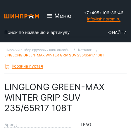
+7 (495) 106-36-46
Меню
info@shinprom.ru
НАЙТИ
Широкий выбор грузовых шин онлайн
Каталог
LINGLONG GREEN-MAX WINTER GRIP SUV 235/65R17 108T
Корзина пустая
LINGLONG GREEN-MAX
WINTER GRIP SUV
235/65R17 108T
Бренд
LEAO