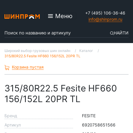
+7 (495) 106-36-46
Меню
info@shinprom.ru
НАЙТИ
Широкий выбор грузовых шин онлайн
Каталог
315/80R22.5 Fesite HF660 156/152L 20PR TL
Корзина пустая
315/80R22.5 Fesite HF660
156/152L 20PR TL
Бренд
FESITE
Артикул
6920758651566