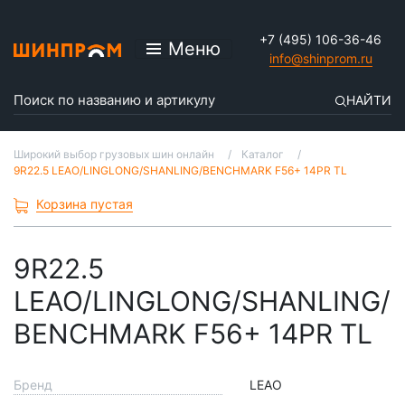
+7 (495) 106-36-46
Меню
info@shinprom.ru
НАЙТИ
Широкий выбор грузовых шин онлайн
Каталог
9R22.5 LEAO/LINGLONG/SHANLING/BENCHMARK F56+ 14PR TL
Корзина пустая
9R22.5
LEAO/LINGLONG/SHANLING/
BENCHMARK F56+ 14PR TL
Бренд
LEAO