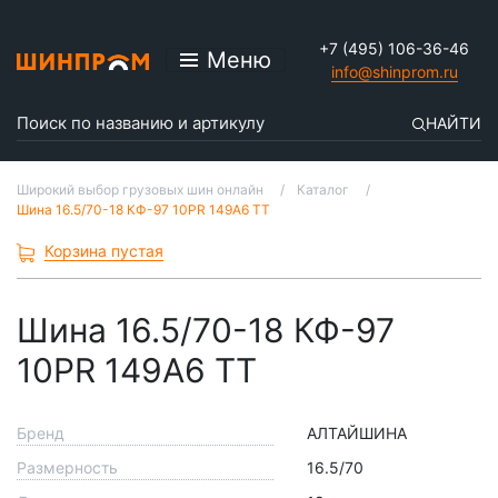
+7 (495) 106-36-46
Меню
info@shinprom.ru
НАЙТИ
Широкий выбор грузовых шин онлайн
Каталог
Шина 16.5/70-18 КФ-97 10PR 149A6 TT
Корзина пустая
Шина 16.5/70-18 КФ-97
10PR 149A6 TT
Бренд
АЛТАЙШИНА
Размерность
16.5/70