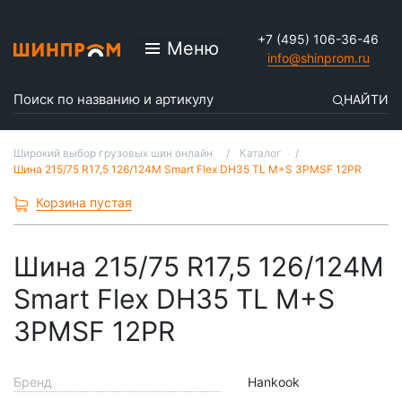
+7 (495) 106-36-46
Меню
info@shinprom.ru
НАЙТИ
Широкий выбор грузовых шин онлайн
Каталог
Шина 215/75 R17,5 126/124M Smart Flex DH35 TL M+S 3PMSF 12PR
Корзина пустая
Шина 215/75 R17,5 126/124M
Smart Flex DH35 TL M+S
3PMSF 12PR
Бренд
Hankook