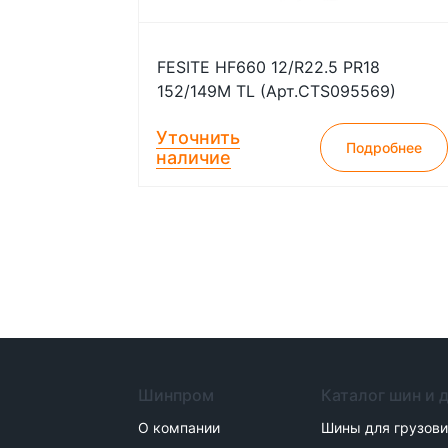
FESITE HF660 12/R22.5 PR18
152/149M TL (Арт.CTS095569)
Уточнить
Подробнее
наличие
Шинпром
Каталог шин и 
О компании
Шины для грузов