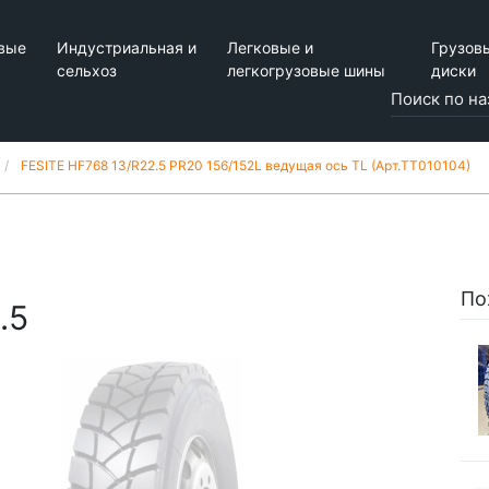
вые
Индустриальная и
Легковые и
Грузов
сельхоз
легкогрузовые шины
диски
FESITE HF768 13/R22.5 PR20 156/152L ведущая ось TL (Арт.TT010104)
По
.5