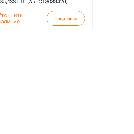
135/133J TL (Арт.CTS089426)
Уточнить
Подробнее
наличие