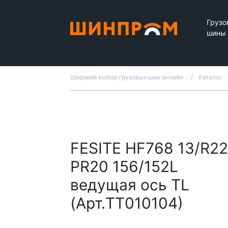
Грузо
шины
Широкий выбор грузовых шин онлайн
Каталог
FESITE HF768 13/R22
PR20 156/152L
ведущая ось TL
(Арт.TT010104)