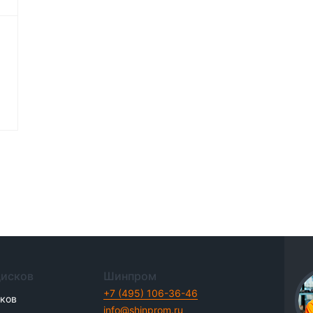
дисков
Шинпром
+7 (495) 106-36-46
иков
info@shinprom.ru