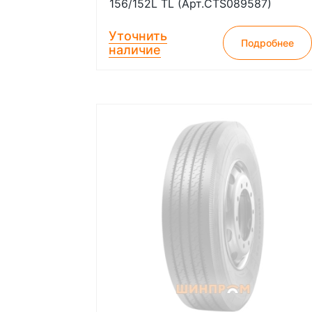
156/152L TL (Арт.CTS089587)
Уточнить
Подробнее
наличие