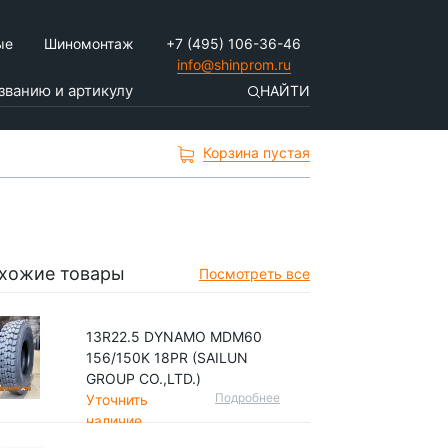
ые
Шиномонтаж
+7 (495) 106-36-46
info@shinprom.ru
НАЙТИ
Корзина пустая
хожие товары
Посмотреть все
13R22.5 DYNAMO MDM60
156/150K 18PR (SAILUN
GROUP CO.,LTD.)
Подробнее
Уточнить
наличие