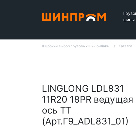
Грузо
шины
Широкий выбор грузовых шин онлайн
Каталог
LINGLONG LDL831
11R20 18PR ведущая
ось TT
(Арт.Г9_ADL831_01)