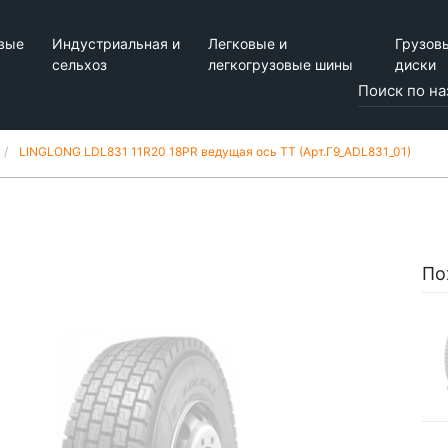
вые
Индустриальная и
Легковые и
Грузов
сельхоз
легкогрузовые шины
диски
LINGLONG LDL831 11R20 18PR ведущая ось TT (Арт.Г9_ADL831_01)
По