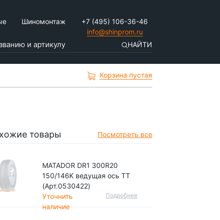
ые
Шиномонтаж
+7 (495) 106-36-46
info@shinprom.ru
НАЙТИ
Корзина пустая
хожие товары
Посмотреть все
MATADOR DR1 300R20
150/146K ведущая ось TT
(Арт.0530422)
Подробнее
Уточнить
наличие