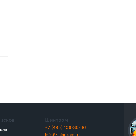
дисков
Шинпром
+7 (495) 106-36-46
иков
info@shinprom.ru