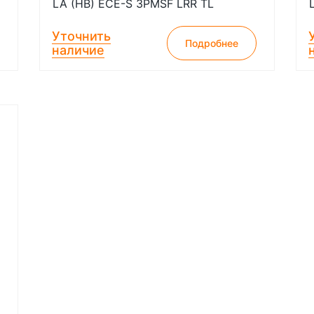
LA (HB) ECE-S 3PMSF LRR TL
Уточнить
Подробнее
наличие