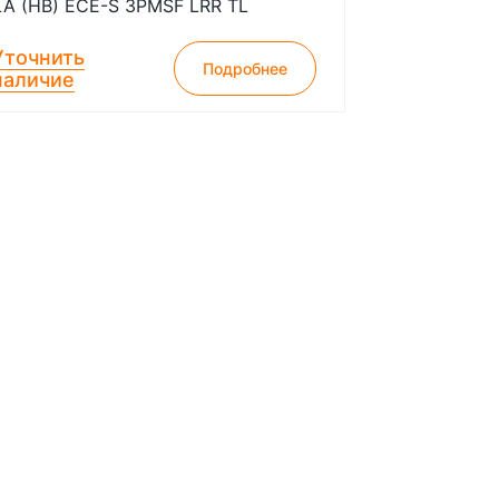
LA (HB) ECE-S 3PMSF LRR TL
Уточнить
Подробнее
наличие