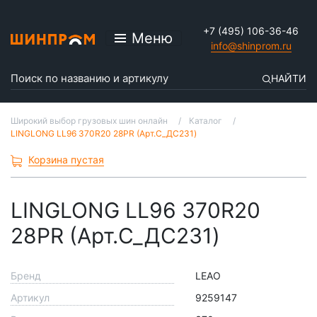
+7 (495) 106-36-46
Меню
info@shinprom.ru
НАЙТИ
Широкий выбор грузовых шин онлайн
Каталог
LINGLONG LL96 370R20 28PR (Арт.С_ДС231)
Корзина пустая
LINGLONG LL96 370R20
28PR (Арт.С_ДС231)
Бренд
LEAO
Артикул
9259147