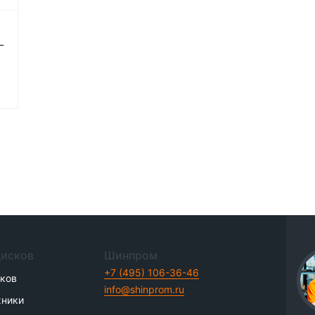
L
дисков
Шинпром
+7 (495) 106-36-46
иков
info@shinprom.ru
хники