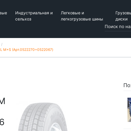
вые
Индустриальная и
Легковые и
Грузов
сельхоз
легкогрузовые шины
диски
TL M+S (Арт.0522270=0522067)
По
0M
6