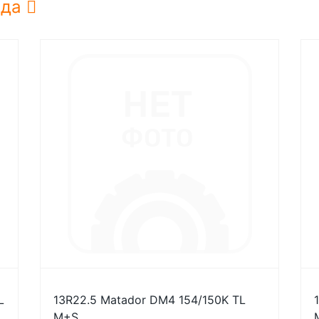
нда
L
13R22.5 Matador DM4 154/150K TL
M+S