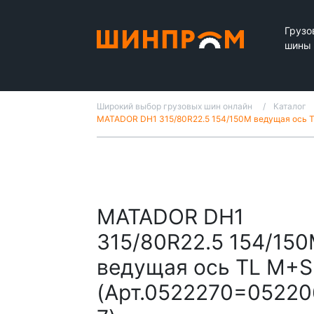
Грузо
шины
Широкий выбор грузовых шин онлайн
Каталог
MATADOR DH1 315/80R22.5 154/150M ведущая ось 
MATADOR DH1
315/80R22.5 154/15
ведущая ось TL M+S
(Арт.0522270=05220