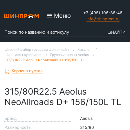
+7 (495) 106-36-46
Меню
info@shinprom.ru
НАЙТИ
Широкий выбор грузовых шин онлайн
Каталог
Шины для грузовиков
Грузовые шины Aeolus
315/80R22.5 Aeolus NeoAllroads D+ 156/150L TL
Корзина пустая
315/80R22.5 Aeolus
NeoAllroads D+ 156/150L TL
Бренд
Aeolus
Размерность
315/80