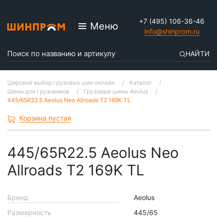
+7 (495) 106-36-46
Меню
info@shinprom.ru
НАЙТИ
Широкий выбор грузовых шин онлайн
Каталог
Шины для грузовиков
Грузовые шины Aeolus
445/65R22.5 Aeolus Neo Allroads T2 169K TL
Корзина пустая
445/65R22.5 Aeolus Neo
Allroads T2 169K TL
Бренд
Aeolus
Размерность
445/65