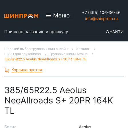
+7 (495) 106-36-46
Меню
info@shinprom.ru
НАЙТИ
Широкий выбор грузовых шин онлайн
Каталог
Шины для грузовиков
Грузовые шины Aeolus
385/65R22.5 Aeolus NeoAllroads S+ 20PR 164K TL
Корзина пустая
385/65R22.5 Aeolus
NeoAllroads S+ 20PR 164K
TL
Бренд
Aeolus