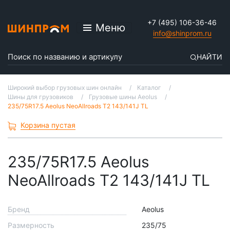
+7 (495) 106-36-46
Меню
info@shinprom.ru
НАЙТИ
Широкий выбор грузовых шин онлайн
Каталог
Шины для грузовиков
Грузовые шины Aeolus
235/75R17.5 Aeolus NeoAllroads T2 143/141J TL
Корзина пустая
235/75R17.5 Aeolus
NeoAllroads T2 143/141J TL
Бренд
Aeolus
Размерность
235/75