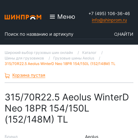
+7 (495) 106-36-46
Меню
info@shinprom.ru
НАЙТИ
Широкий выбор грузовых шин онлайн
Каталог
Шины для грузовиков
Грузовые шины Aeolus
315/70R22.5 Aeolus WinterD Neo 18PR 154/150L (152/148M) TL
Корзина пустая
315/70R22.5 Aeolus WinterD
Neo 18PR 154/150L
(152/148M) TL
Бренд
Aeolus