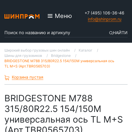
+7 (495) 106-36-46
Меню
info@shinprom.ru
НАЙТИ
Широкий выбор грузовых шин онлайн
Каталог
Шины для грузовиков
Bridgestone
BRIDGESTONE M788 315/80R22.5 154/150M универсальная ось
TL M+S (Арт.TBR0565703)
Корзина пустая
BRIDGESTONE M788
315/80R22.5 154/150M
универсальная ось TL M+S
(Арт.TBR0565703)