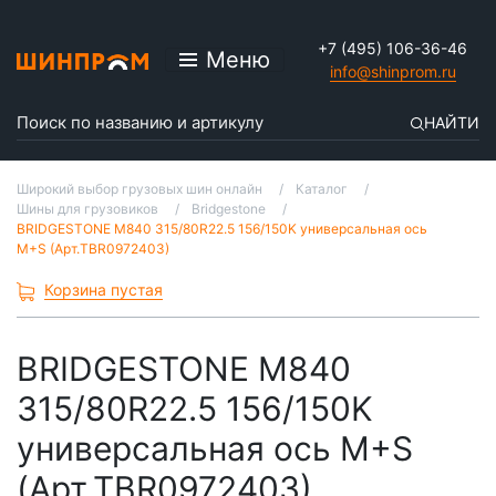
+7 (495) 106-36-46
Меню
info@shinprom.ru
НАЙТИ
Широкий выбор грузовых шин онлайн
Каталог
Шины для грузовиков
Bridgestone
BRIDGESTONE M840 315/80R22.5 156/150K универсальная ось
M+S (Арт.TBR0972403)
Корзина пустая
BRIDGESTONE M840
315/80R22.5 156/150K
универсальная ось M+S
(Арт.TBR0972403)