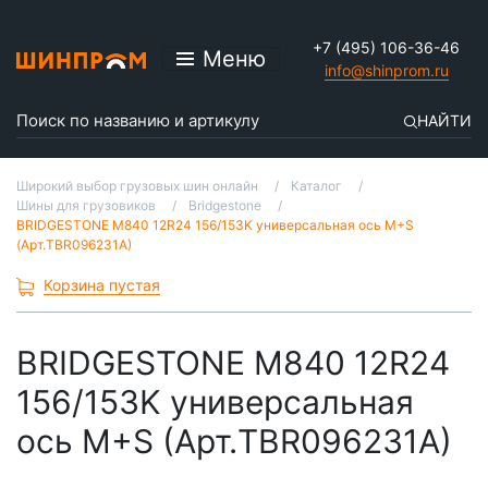
+7 (495) 106-36-46
Меню
info@shinprom.ru
НАЙТИ
Широкий выбор грузовых шин онлайн
Каталог
Шины для грузовиков
Bridgestone
BRIDGESTONE M840 12R24 156/153K универсальная ось M+S
(Арт.TBR096231A)
Корзина пустая
BRIDGESTONE M840 12R24
156/153K универсальная
ось M+S (Арт.TBR096231A)