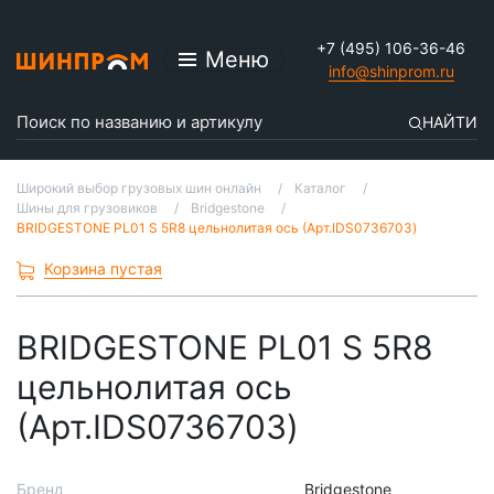
+7 (495) 106-36-46
Меню
info@shinprom.ru
НАЙТИ
Широкий выбор грузовых шин онлайн
Каталог
Шины для грузовиков
Bridgestone
BRIDGESTONE PL01 S 5R8 цельнолитая ось (Арт.IDS0736703)
Корзина пустая
BRIDGESTONE PL01 S 5R8
цельнолитая ось
(Арт.IDS0736703)
Бренд
Bridgestone